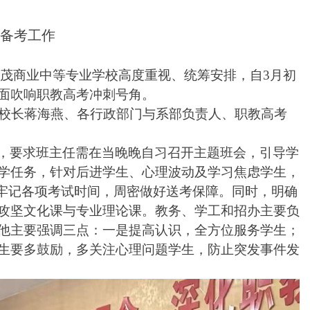
考备考工作
金茂商业中等专业学校高度重视、统筹安排，自3月初
面吹响职教高考冲刺号角。
校长
蒋海燕
、各行政部门与系部负责人、职教高考
，要求
班主任需在当晚晚自习召开主题班会，引导学
学任务，针对后进学生、心理波动及学习焦虑学生，
牢记各项考试时间，周密做好送考保障。
同时，
明确
攻坚文化课与专业理论课。教务、学工和招办主要负
他主要强调三点
：一是
提高认识，全方位服务学生
；
生要多鼓励，多关注心理问题学生，防止突发事件发