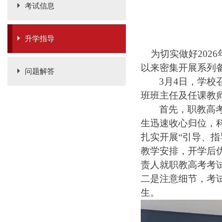
考试信息
升学指导
为切实做好202
以来密集开展系列
问题解答
3月4日，学校
班班主任及任课教
首先，职教高
生迅速收心归位，
扎实开展“引导、指
教学安排
，
开学后
责人就职教高考考
二是
注意细节，考
生
。