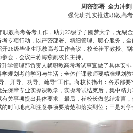
周密部署
全力冲刺
——
强化班
扎实推进职教高
6年职教高考备考工作，助力23级学子圆梦大学，无锡
备考专项行动，以严密部署、精细管理、暖心服务，全
召开2
6
级毕业生职教高考
工作会议
，校长
崔平教授
、副
师参会，会议由
蒋海燕
副校长主持。
考
升学管理部
负责人就职教高考考试事宜做了具体安排
科学规划考前学习与生活；全体任课教师要精准规划教
导、开导、劝导、疏导”工作。
蒋校长指出：
各系部要
优先保障专业实操课教学，实操考试结束后，集中精力
试有关事项提出具体要求。
最后，崔
校长
做
总结发言，
试的时间地点和注意事项要清楚和落实到位
；三是
对学